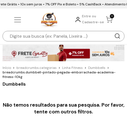
ete Grátis • 10x sem juros • 7% OFF Pix e Boleto • 5% CashBack • Atendiment
Entre ou
0
Cadastre-se
Início
>
breadcrumbs.categorias
>
Linha Fitness
>
Dumbbells
>
breadcrumbs.dumbbell-pintado-pegada-emborrachada-academia-
fitness-10kg
Dumbbells
Não temos resultados para sua pesquisa. Por favor,
tente com outros filtros.