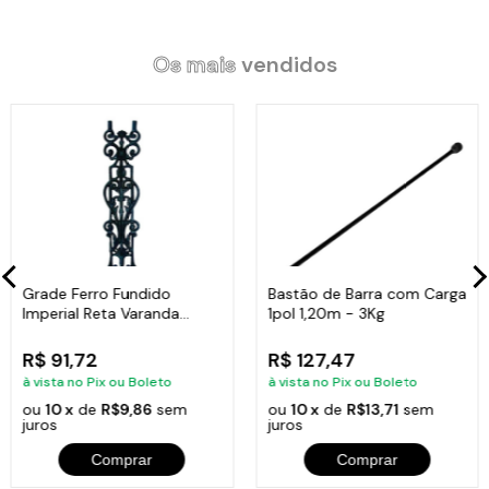
Os mais
vendidos
Grade Ferro Fundido
Bastão de Barra com Carga
Imperial Reta Varanda
1pol 1,20m - 3Kg
Sacada 80x15,5cm
R$ 91,72
R$ 127,47
à vista no Pix ou Boleto
à vista no Pix ou Boleto
ou
10 x
de
R$9,86
sem
ou
10 x
de
R$13,71
sem
juros
juros
Comprar
Comprar