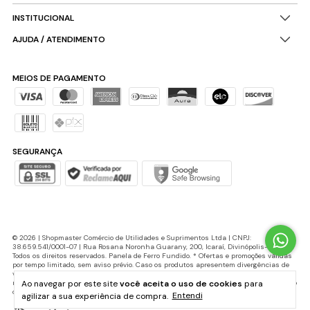
INSTITUCIONAL
AJUDA / ATENDIMENTO
MEIOS DE PAGAMENTO
SEGURANÇA
© 2026 | Shopmaster Comércio de Utilidades e Suprimentos Ltda | CNPJ:
38.659.541/0001-07 | Rua Rosana Noronha Guarany, 200, Icaraí, Divinópolis-MG |
Todos os direitos reservados. Panela de Ferro Fundido. * Ofertas e promoções válidas
por tempo limitado, sem aviso prévio. Caso os produtos apresentem divergências de
valores, o preço válido é o do carrinho de compras. Cupons de desconto possuem
Ao navegar por este site
você aceita o uso de cookies
para
número máximo de utilização e podem ser encerrados a qualquer momento, de acordo
com sua disponibilidade e sem aviso prévio.
agilizar a sua experiência de compra.
Entendi