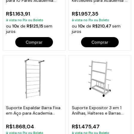
para 10 Pares Academia
Kettlebells para Academia e
Musculação
Clínicas
R$1.163,91
R$1.957,35
à vista no Pix ou Boleto
à vista no Pix ou Boleto
ou
10x
de
R$125,15
sem
ou
10x
de
R$210,47
sem
juros
juros
Comprar
Comprar
Suporte Espaldar Barra Fixa
Suporte Expositor 3 em 1
em Aço para Academia
Anilhas, Halteres e Barras
Alongamento
Academia
R$1.868,04
R$1.475,47
à vista no Pix ou Boleto
à vista no Pix ou Boleto