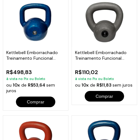
Kettlebell Emborrachado
Kettlebell Emborrachado
Treinamento Funcional
Treinamento Funcional
Fitness 22,0kg
Fitness 4,0 Kg
R$498,83
R$110,02
à vista no Pix ou Boleto
à vista no Pix ou Boleto
ou
10x
de
R$53,64
sem
ou
10x
de
R$11,83
sem juros
juros
Comprar
Comprar