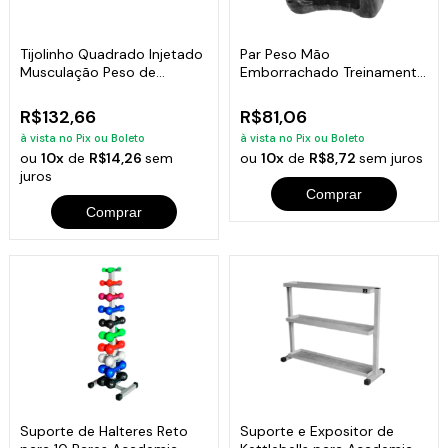
Tijolinho Quadrado Injetado
Par Peso Mão
Musculação Peso de
Emborrachado Treinamento
Academia 5kg
Funcional Fitness 1KG
R$132,66
R$81,06
à vista no Pix ou Boleto
à vista no Pix ou Boleto
ou
10x
de
R$14,26
sem
ou
10x
de
R$8,72
sem juros
juros
Comprar
Comprar
Suporte de Halteres Reto
Suporte e Expositor de