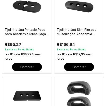
Tijolinho Jaú Pintado Peso
Tijolinho Jaú Slim Pintado
para Academia Musculação
Musculação Academia
5kg
Fitness 10kg
R$95,27
R$166,94
à vista no Pix ou Boleto
à vista no Pix ou Boleto
ou
10x
de
R$10,24
sem
ou
10x
de
R$17,95
sem
juros
juros
Comprar
Comprar