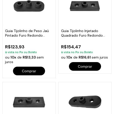
Guia Tijolinho de Peso Jaú
Guia Tijolinho Injetado
Pintado Furo Redondo
Quadrado Furo Redondo
Academia 7kg
Fitness 6kg
R$123,93
R$154,47
à vista no Pix ou Boleto
à vista no Pix ou Boleto
ou
10x
de
R$13,33
sem
ou
10x
de
R$16,61
sem juros
juros
Comprar
Comprar