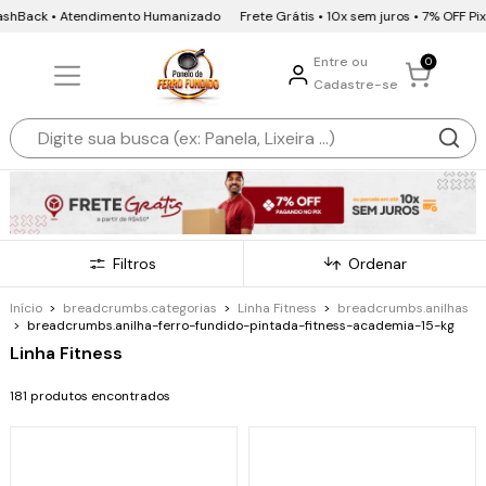
 • Atendimento Humanizado
Frete Grátis • 10x sem juros • 7% OFF Pix e Bole
Entre ou
0
Cadastre-se
Filtros
Ordenar
Início
>
breadcrumbs.categorias
>
Linha Fitness
>
breadcrumbs.anilhas
>
breadcrumbs.anilha-ferro-fundido-pintada-fitness-academia-15-kg
Linha Fitness
181 produtos encontrados