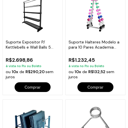
Suporte Expositor P/
Suporte Halteres Modelo a
Kettlebells e Wall Balls 5
para 10 Pares Academia
Prateleiras
Musculação
R$2.698,86
R$1.232,45
à vista no Pix ou Boleto
à vista no Pix ou Boleto
ou
10x
de
R$290,20
sem
ou
10x
de
R$132,52
sem
juros
juros
Comprar
Comprar