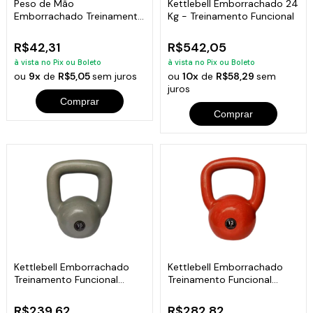
Peso de Mão
Kettlebell Emborrachado 24
Emborrachado Treinamento
Kg - Treinamento Funcional
Funcional Fitness 1kg
R$42,31
R$542,05
à vista no Pix ou Boleto
à vista no Pix ou Boleto
ou
9x
de
R$5,05
sem juros
ou
10x
de
R$58,29
sem
juros
Comprar
Comprar
Kettlebell Emborrachado
Kettlebell Emborrachado
Treinamento Funcional
Treinamento Funcional
Fitness 10,0kg
Fitness 12,0kg
R$239,62
R$282,82