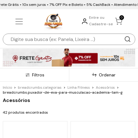
rátis • 10x sem juros • 7% OFF Pix e Boleto • 5% CashBack • Atendimento Huma
Entre ou
0
Cadastre-se
Filtros
Ordenar
Início
>
breadcrumbs.categorias
>
Linha Fitness
>
Acessórios
>
breadcrumbs.puxador-de-eva-para-musculacao-academia-tam-g
Acessórios
42 produtos encontrados