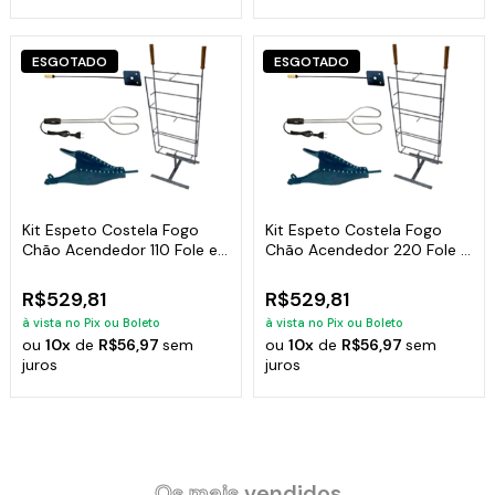
ESGOTADO
ESGOTADO
Kit Espeto Costela Fogo
Kit Espeto Costela Fogo
Chão Acendedor 110 Fole e
Chão Acendedor 220 Fole e
Espalhador
Espalhador
R$529,81
R$529,81
à vista no Pix ou Boleto
à vista no Pix ou Boleto
ou
10x
de
R$56,97
sem
ou
10x
de
R$56,97
sem
juros
juros
Os mais
vendidos