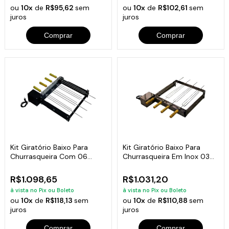
ou
10x
de
R$95,62
sem
ou
10x
de
R$102,61
sem
juros
juros
Comprar
Comprar
Kit Giratório Baixo Para
Kit Giratório Baixo Para
Churrasqueira Com 06
Churrasqueira Em Inox 03
Espetos Bivolt
Espetos
R$1.098,65
R$1.031,20
à vista no Pix ou Boleto
à vista no Pix ou Boleto
ou
10x
de
R$118,13
sem
ou
10x
de
R$110,88
sem
juros
juros
Comprar
Comprar