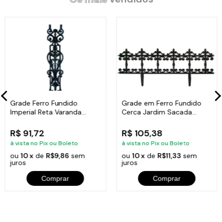
Grade Ferro Fundido
Grade em Ferro Fundido
Imperial Reta Varanda
Cerca Jardim Sacada
Sacada 80x15,5cm
Varanda 24x86cm
R$ 91,72
R$ 105,38
à vista no Pix ou Boleto
à vista no Pix ou Boleto
ou
10 x
de
R$9,86
sem
ou
10 x
de
R$11,33
sem
juros
juros
Comprar
Comprar