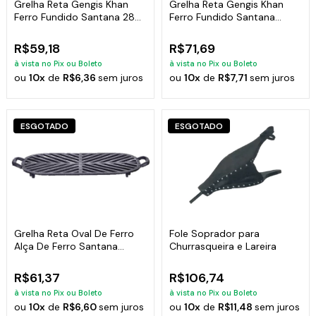
Grelha Reta Gengis Khan
Grelha Reta Gengis Khan
Ferro Fundido Santana 28
Ferro Fundido Santana
Cm
32cm
R$59,18
R$71,69
à vista no Pix ou Boleto
à vista no Pix ou Boleto
ou
10x
de
R$6,36
sem juros
ou
10x
de
R$7,71
sem juros
ESGOTADO
ESGOTADO
Grelha Reta Oval De Ferro
Fole Soprador para
Alça De Ferro Santana
Churrasqueira e Lareira
38x23 Cm
R$61,37
R$106,74
à vista no Pix ou Boleto
à vista no Pix ou Boleto
ou
10x
de
R$6,60
sem juros
ou
10x
de
R$11,48
sem juros