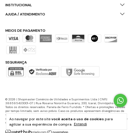
INSTITUCIONAL
AJUDA / ATENDIMENTO
MEIOS DE PAGAMENTO
SEGURANÇA
© 2026 | Shopmaster Comércio de Utilidades e Suprimentos Ltda | CNPJ:
38.659.541/0001-07 | Rua Rosana Noronha Guarany, 200, Icaraí, Divinópolis-MG |
Todos os direitos reservados. Panela de Ferro Fundido. * Ofertas e promoções válidas
por tempo limitado, sem aviso prévio. Caso os produtos apresentem divergências de
valores, o preço válido é o do carrinho de compras. Cupons de desconto possuem
Ao navegar por este site
você aceita o uso de cookies
para
número máximo de utilização e podem ser encerrados a qualquer momento, de acordo
com sua disponibilidade e sem aviso prévio.
agilizar a sua experiência de compra.
Entendi