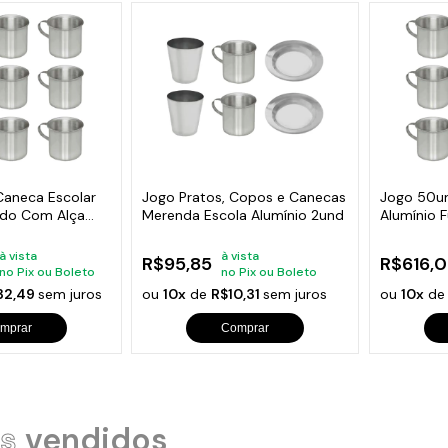
Caneca Escolar
Jogo Pratos, Copos e Canecas
Jogo 50un
ido Com Alça
Merenda Escola Alumínio 2und
Alumínio 
700ml
à vista
à vista
R$95,85
R$616,0
no Pix ou Boleto
no Pix ou Boleto
32,49
sem juros
ou
10x
de
R$10,31
sem juros
ou
10x
d
mprar
Comprar
s
vendidos