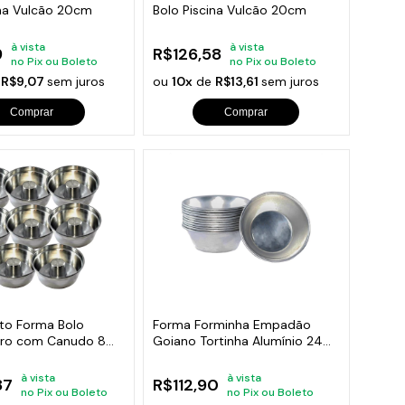
ina Vulcão 20cm
Bolo Piscina Vulcão 20cm
à vista
à vista
9
R$126,58
no Pix ou Boleto
no Pix ou Boleto
e
R$9,07
sem juros
ou
10x
de
R$13,61
sem juros
Comprar
Comprar
nto Forma Bolo
Forma Forminha Empadão
uro com Canudo 8
Goiano Tortinha Alumínio 24
Unidades
à vista
à vista
87
R$112,90
no Pix ou Boleto
no Pix ou Boleto