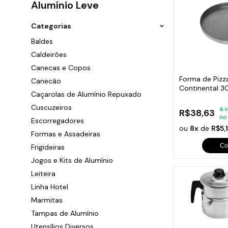
Alumínio Leve
Ara
P
G
B
Sand
Chu
Cai
P
G
T
F
Categorias
C
P
G
C
P
Baldes
C
P
G
S
S
Caldeirões
C
P
S
Caça
Canecas e Copos
C
P
P
Forma de Pizz
c
Canecão
C
Continental 
F
Caçarolas de Alumínio Repuxado
C
Diâmetro
Peça
G
Cuscuzeiros
C
Trin
à v
R$38,63
O
no
Dob
Escorregadores
C
Eng
ou
8x
de
R$5,
S
Formas e Assadeiras
C
Lixe
Q
Com
Co
Frigideiras
C
Tac
Jogos e Kits de Alumínio
C
Ace
Ralo
Leiteira
C
Cili
Linha Hotel
C
Beb
Marmitas
Sup
Sau
Tampas de Alumínio
Mola
Utensílios Diversos