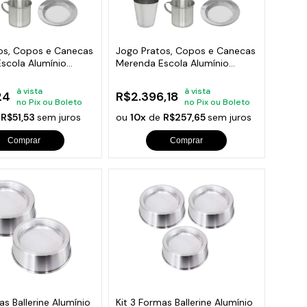
orios para Piscinas
udo
os, Copos e Canecas
Jogo Pratos, Copos e Canecas
scola Alumínio
Merenda Escola Alumínio
50und
à vista
à vista
24
R$2.396,18
no Pix ou Boleto
no Pix ou Boleto
e
R$51,53
sem juros
ou
10x
de
R$257,65
sem juros
Comprar
Comprar
as Ballerine Alumínio
Kit 3 Formas Ballerine Alumínio