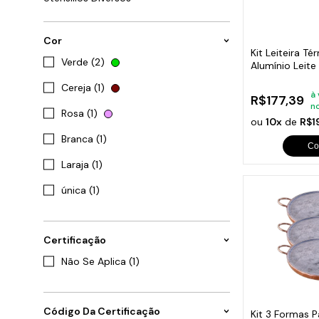
Cabo
Tam
Cor
Kit Leiteira Té
Verde (2)
Alumínio Leit
3500ml
Cereja (1)
à 
R$177,39
n
Rosa (1)
ou
10x
de
R$1
Branca (1)
Co
Laraja (1)
única (1)
Certificação
Não Se Aplica (1)
Código Da Certificação
Kit 3 Formas P