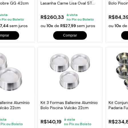
Cobre GG 42cm
Lasanha Carne Lisa Oval ST
Bolo Pisc
29x22cm
vista
à vista
R$260,33
R$84,3
o Pix ou Boleto
no Pix ou Boleto
7,44
sem juros
ou
10x
de
R$27,99
sem juros
ou
10x
d
mprar
Comprar
allerine Alumínio
Kit 3 Formas Ballerine Alumínio
Kit Conju
Vulcão 22cm
Bolo Piscina Vulcão 22cm
Padaria F
Unidades
vista
à vista
R$140,19
R$234,
 Pix ou Boleto
no Pix ou Boleto