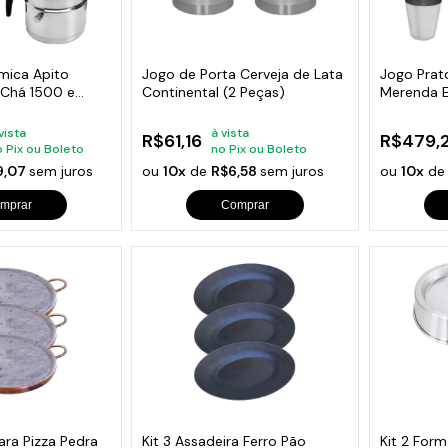
s de Fio Elétrico
pões e Tampas de Chão
Acess
Ver T
rmica Apito
Jogo de Porta Cerveja de Lata
Jogo Prat
e Chá 1500 e
Continental (2 Peças)
Merenda E
10und
vista
à vista
R$61,16
R$479,
o Pix ou Boleto
no Pix ou Boleto
9,07
sem juros
ou
10x
de
R$6,58
sem juros
ou
10x
d
mprar
Comprar
ara Pizza Pedra
Kit 3 Assadeira Ferro Pão
Kit 2 Form