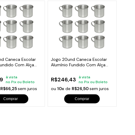
d Caneca Escolar
Jogo 20und Caneca Escolar
Fundido Com Alça
Alumínio Fundido Com Alça
700ml
à vista
à vista
9
R$246,43
no Pix ou Boleto
no Pix ou Boleto
e
R$66,25
sem juros
ou
10x
de
R$26,50
sem juros
Comprar
Comprar