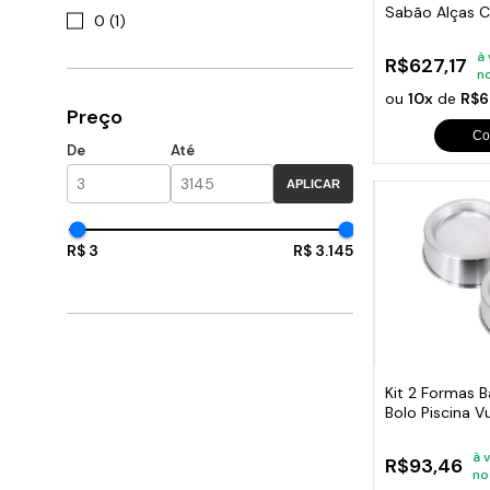
Sabão Alças 
0 (1)
à 
R$627,17
n
ou
10x
de
R$6
Preço
Co
De
Até
APLICAR
R$ 3
R$ 3.145
Kit 2 Formas B
Bolo Piscina 
à 
R$93,46
no