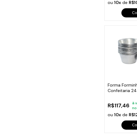
ou
10x
de
R$1
Co
Forma Formin
Confeitaria 2
Alumínio
à 
R$117,46
no
ou
10x
de
R$1
Co