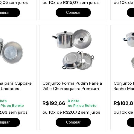
0,05
sem juros
ou
10x
de
R$15,07
sem juros
ou
10x
d
mprar
Comprar
ha para Cupcake
Conjunto Forma Pudim Panela
Conjunto 
4 Unidades
2x1 e Churrasqueira Premium
Banho Mari
Cesto
vista
à vista
R$192,66
R$182,8
 Pix ou Boleto
no Pix ou Boleto
2,63
sem juros
ou
10x
de
R$20,72
sem juros
ou
10x
d
mprar
Comprar