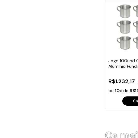
Jogo 100und 
Alumínio Fund
700ml
R$1.232,17
ou
10x
de
R$1
Co
Os mai