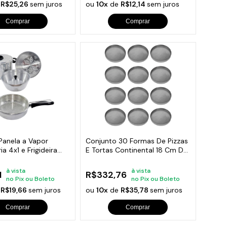
e
R$25,26
sem juros
ou
10x
de
R$12,14
sem juros
Comprar
Comprar
Panela a Vapor
Conjunto 30 Formas De Pizzas
a 4x1 e Frigideira
E Tortas Continental 18 Cm De
Diâmetro
à vista
à vista
1
R$332,76
no Pix ou Boleto
no Pix ou Boleto
e
R$19,66
sem juros
ou
10x
de
R$35,78
sem juros
Comprar
Comprar