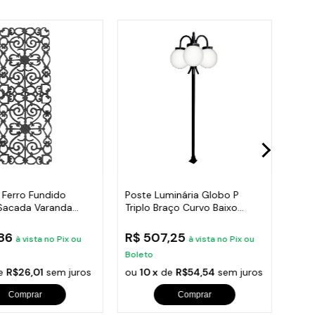
 Ferro Fundido
Poste Luminária Globo P
Post
Sacada Varanda
Triplo Braço Curvo Baixo
Roma
95x36cm
Preto 300cm
300
,86
R$ 507,25
R$ 
à vista no Pix ou
à vista no Pix ou
Boleto
Bole
e
R$26,01
sem juros
ou
10 x
de
R$54,54
sem juros
ou
1
Comprar
Comprar