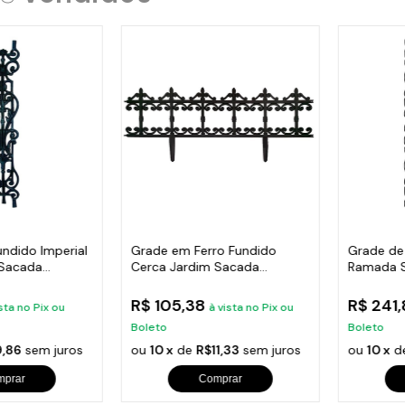
undido Imperial
Grade em Ferro Fundido
Grade de
 Sacada
Cerca Jardim Sacada
Ramada 
Varanda 24x86cm
Escada 
R$ 105,38
R$ 241
sta no Pix ou
à vista no Pix ou
Boleto
Boleto
,86
sem juros
ou
10 x
de
R$11,33
sem juros
ou
10 x
d
mprar
Comprar