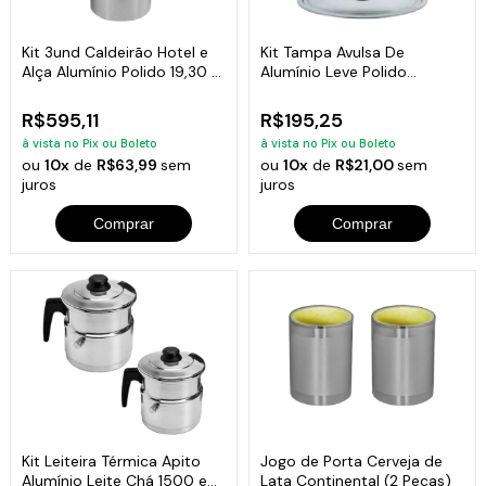
Kit 3und Caldeirão Hotel e
Kit Tampa Avulsa De
Alça Alumínio Polido 19,30 e
Alumínio Leve Polido
45 L
18,20,22,24 e 26cm
R$595,11
R$195,25
à vista no Pix ou Boleto
à vista no Pix ou Boleto
ou
10x
de
R$63,99
sem
ou
10x
de
R$21,00
sem
juros
juros
Comprar
Comprar
Kit Leiteira Térmica Apito
Jogo de Porta Cerveja de
Alumínio Leite Chá 1500 e
Lata Continental (2 Peças)