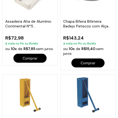
Assadeira Alta de Alumínio
Chapa Bifeira Bifeteira
Continental Nº5
Badejo Petiscos com Alça
(44x30x4,8cm)
De Madeira
R$72,98
R$143,24
à vista no Pix ou Boleto
à vista no Pix ou Boleto
ou
10x
de
R$7,85
sem juros
ou
10x
de
R$15,40
sem
juros
Comprar
Comprar