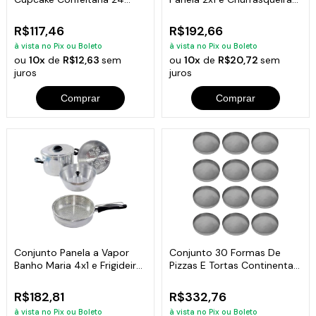
Unidades Alumínio
Premium
R$117,46
R$192,66
à vista no Pix ou Boleto
à vista no Pix ou Boleto
ou
10x
de
R$12,63
sem
ou
10x
de
R$20,72
sem
juros
juros
Comprar
Comprar
Conjunto Panela a Vapor
Conjunto 30 Formas De
Banho Maria 4x1 e Frigideira
Pizzas E Tortas Continental
Cesto
18 Cm De Diâmetro
R$182,81
R$332,76
à vista no Pix ou Boleto
à vista no Pix ou Boleto