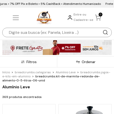
7% OFF Pix e Boleto • 5% CashBack • Atendimento Humanizado
Frete Grátis •
Entre ou
0
Cadastre-se
Filtros
Ordenar
Início
>
breadcrumbs.categorias
>
Alumínio Leve
>
breadcrumbs.jogos-
e-kits-em-aluminio
>
breadcrumbs.kit-de-marmita-redonda-de-
alimento-0-5-litros-06-unid
Alumínio Leve
369 produtos encontrados