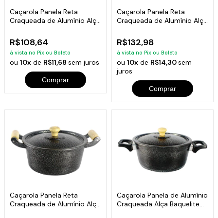
Caçarola Panela Reta
Caçarola Panela Reta
Craqueada de Alumínio Alça
Craqueada de Alumínio Alça
Madeira Preta 24cm
Madeira Preta 26cm
R$108,64
R$132,98
à vista no Pix ou Boleto
à vista no Pix ou Boleto
ou
10x
de
R$11,68
sem juros
ou
10x
de
R$14,30
sem
juros
Comprar
Comprar
Caçarola Panela Reta
Caçarola Panela de Alumínio
Craqueada de Alumínio Alça
Craqueada Alça Baquelite
Madeira Preta 28cm
Preta 16cm