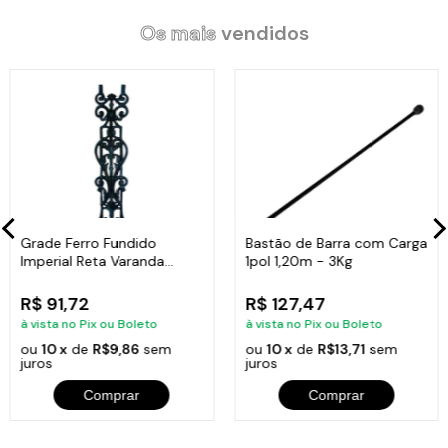
Os mais
vendidos
Grade Ferro Fundido
Bastão de Barra com Carga
Imperial Reta Varanda
1pol 1,20m - 3Kg
Sacada 80x15,5cm
R$ 91,72
R$ 127,47
à vista no Pix ou Boleto
à vista no Pix ou Boleto
ou
10 x
de
R$9,86
sem
ou
10 x
de
R$13,71
sem
juros
juros
Comprar
Comprar