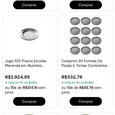
Comprar
Comprar
Jogo 100 Pratos Escolar,
Conjunto 30 Formas De
Merenda em Alumínio
Pizzas E Tortas Continental
Fundido 22cm
18 Cm De Diâmetro
R$2.924,95
R$332,76
à vista no Pix ou Boleto
à vista no Pix ou Boleto
ou
10x
de
R$314,51
sem
ou
10x
de
R$35,78
sem
juros
juros
Comprar
Comprar