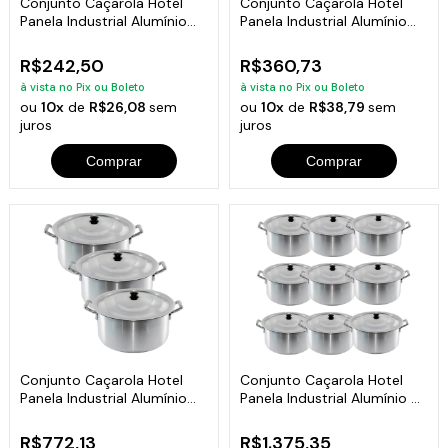
Conjunto Caçarola Hotel
Conjunto Caçarola Hotel
Panela Industrial Alumínio
Panela Industrial Alumínio
3Peças N1
3Peças N2
R$242,50
R$360,73
à vista no Pix ou Boleto
à vista no Pix ou Boleto
ou
10x
de
R$26,08
sem
ou
10x
de
R$38,79
sem
juros
juros
Comprar
Comprar
Conjunto Caçarola Hotel
Conjunto Caçarola Hotel
Panela Industrial Alumínio
Panela Industrial Alumínio 9
3Peças N3
Peças
R$772,13
R$1.375,35