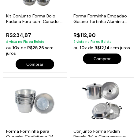
Kit Conjunto Forma Bolo
Forma Forminha Empadão
Padaria Furo com Canudo 8
Goiano Tortinha Alumínio
Unidades
24 Unidades
R$234,87
R$112,90
à vista no Pix ou Boleto
à vista no Pix ou Boleto
ou
10x
de
R$25,26
sem
ou
10x
de
R$12,14
sem juros
juros
Comprar
Comprar
Forma Forminha para
Conjunto Forma Pudim
Cupcake Confeitaria 24
Panela 2x1 e Churrasqueira