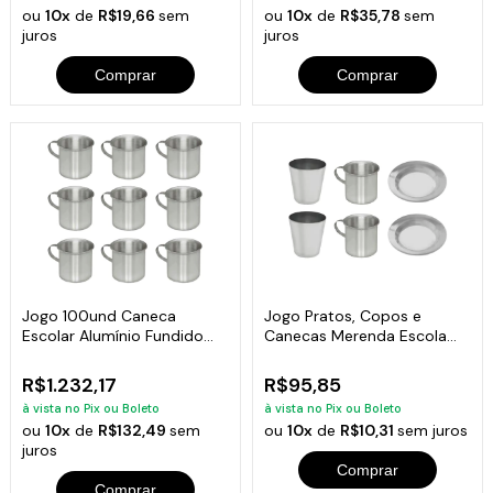
ou
10x
de
R$19,66
sem
ou
10x
de
R$35,78
sem
juros
juros
Comprar
Comprar
Jogo 100und Caneca
Jogo Pratos, Copos e
Escolar Alumínio Fundido
Canecas Merenda Escola
Com Alça 700ml
Alumínio 2und
R$1.232,17
R$95,85
à vista no Pix ou Boleto
à vista no Pix ou Boleto
ou
10x
de
R$132,49
sem
ou
10x
de
R$10,31
sem juros
juros
Comprar
Comprar