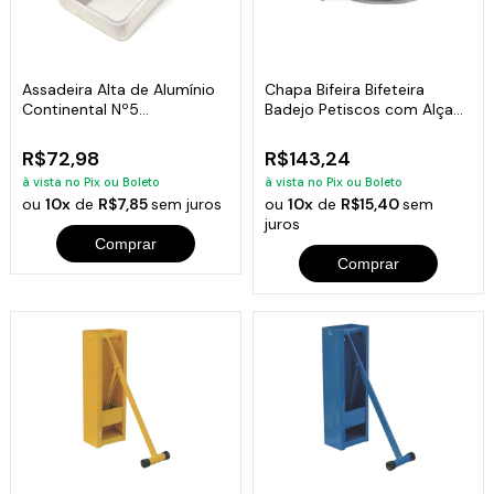
Assadeira Alta de Alumínio
Chapa Bifeira Bifeteira
Continental Nº5
Badejo Petiscos com Alça
(44x30x4,8cm)
De Madeira
R$72,98
R$143,24
à vista no Pix ou Boleto
à vista no Pix ou Boleto
ou
10x
de
R$7,85
sem juros
ou
10x
de
R$15,40
sem
juros
Comprar
Comprar