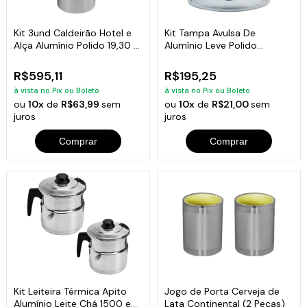
Kit 3und Caldeirão Hotel e
Kit Tampa Avulsa De
Alça Alumínio Polido 19,30 e
Alumínio Leve Polido
45 L
18,20,22,24 e 26cm
R$595,11
R$195,25
à vista no Pix ou Boleto
à vista no Pix ou Boleto
ou
10x
de
R$63,99
sem
ou
10x
de
R$21,00
sem
juros
juros
Comprar
Comprar
Kit Leiteira Térmica Apito
Jogo de Porta Cerveja de
Alumínio Leite Chá 1500 e
Lata Continental (2 Peças)