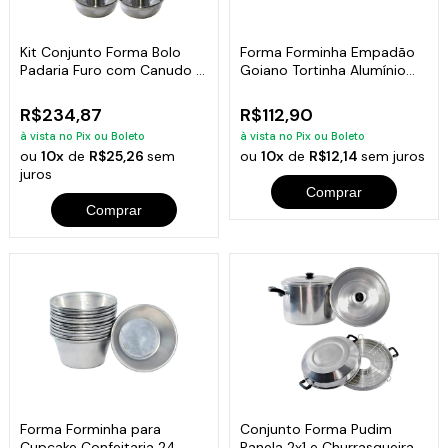
Kit Conjunto Forma Bolo
Forma Forminha Empadão
Padaria Furo com Canudo 8
Goiano Tortinha Alumínio
Unidades
24 Unidades
R$234,87
R$112,90
à vista no Pix ou Boleto
à vista no Pix ou Boleto
ou
10x
de
R$25,26
sem
ou
10x
de
R$12,14
sem juros
juros
Comprar
Comprar
Forma Forminha para
Conjunto Forma Pudim
Cupcake Confeitaria 24
Panela 2x1 e Churrasqueira