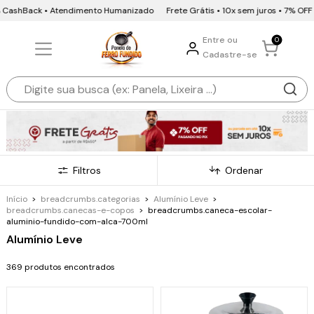
ack • Atendimento Humanizado
Frete Grátis • 10x sem juros • 7% OFF Pix e B
Entre ou
0
Cadastre-se
Filtros
Ordenar
Início
>
breadcrumbs.categorias
>
Alumínio Leve
>
breadcrumbs.canecas-e-copos
>
breadcrumbs.caneca-escolar-
aluminio-fundido-com-alca-700ml
Alumínio Leve
369 produtos encontrados