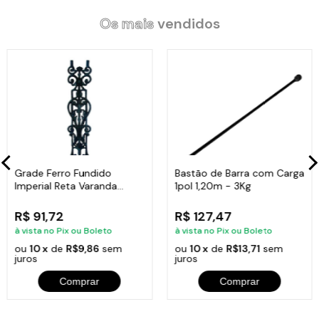
Os mais
vendidos
Grade Ferro Fundido
Bastão de Barra com Carga
Imperial Reta Varanda
1pol 1,20m - 3Kg
Sacada 80x15,5cm
R$ 91,72
R$ 127,47
à vista no Pix ou Boleto
à vista no Pix ou Boleto
ou
10 x
de
R$9,86
sem
ou
10 x
de
R$13,71
sem
juros
juros
Comprar
Comprar