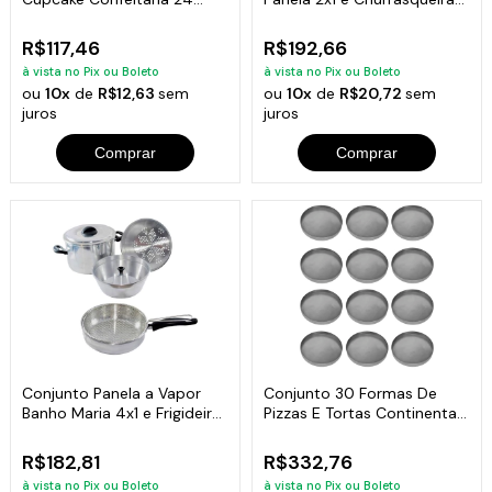
Unidades Alumínio
Premium
R$117,46
R$192,66
à vista no Pix ou Boleto
à vista no Pix ou Boleto
ou
10x
de
R$12,63
sem
ou
10x
de
R$20,72
sem
juros
juros
Comprar
Comprar
Conjunto Panela a Vapor
Conjunto 30 Formas De
Banho Maria 4x1 e Frigideira
Pizzas E Tortas Continental
Cesto
18 Cm De Diâmetro
R$182,81
R$332,76
à vista no Pix ou Boleto
à vista no Pix ou Boleto