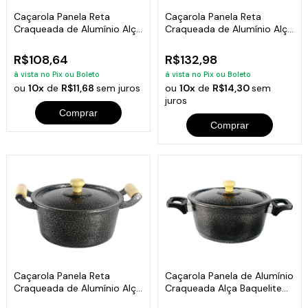
Caçarola Panela Reta
Caçarola Panela Reta
Craqueada de Alumínio Alça
Craqueada de Alumínio Alça
Madeira Preta 24cm
Madeira Preta 26cm
R$108,64
R$132,98
à vista no Pix ou Boleto
à vista no Pix ou Boleto
ou
10x
de
R$11,68
sem juros
ou
10x
de
R$14,30
sem
juros
Comprar
Comprar
Caçarola Panela Reta
Caçarola Panela de Alumínio
Craqueada de Alumínio Alça
Craqueada Alça Baquelite
Madeira Preta 28cm
Preta 16cm