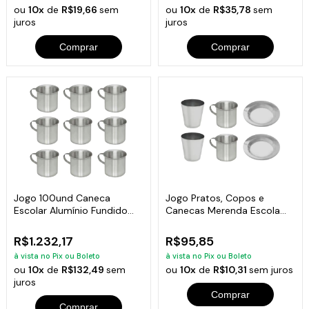
ou
10x
de
R$19,66
sem
ou
10x
de
R$35,78
sem
juros
juros
Comprar
Comprar
Jogo 100und Caneca
Jogo Pratos, Copos e
Escolar Alumínio Fundido
Canecas Merenda Escola
Com Alça 700ml
Alumínio 2und
R$1.232,17
R$95,85
à vista no Pix ou Boleto
à vista no Pix ou Boleto
ou
10x
de
R$132,49
sem
ou
10x
de
R$10,31
sem juros
juros
Comprar
Comprar