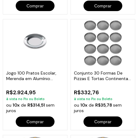
Comprar
Comprar
Jogo 100 Pratos Escolar,
Conjunto 30 Formas De
Merenda em Alumínio
Pizzas E Tortas Continental
Fundido 22cm
18 Cm De Diâmetro
R$2.924,95
R$332,76
à vista no Pix ou Boleto
à vista no Pix ou Boleto
ou
10x
de
R$314,51
sem
ou
10x
de
R$35,78
sem
juros
juros
Comprar
Comprar