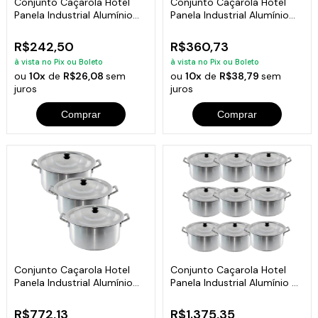
Conjunto Caçarola Hotel
Conjunto Caçarola Hotel
Panela Industrial Alumínio
Panela Industrial Alumínio
3Peças N1
3Peças N2
R$242,50
R$360,73
à vista no Pix ou Boleto
à vista no Pix ou Boleto
ou
10x
de
R$26,08
sem
ou
10x
de
R$38,79
sem
juros
juros
Comprar
Comprar
Conjunto Caçarola Hotel
Conjunto Caçarola Hotel
Panela Industrial Alumínio
Panela Industrial Alumínio 9
3Peças N3
Peças
R$772,13
R$1.375,35