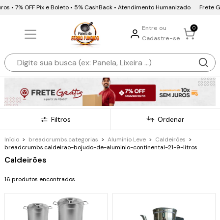
ros • 7% OFF Pix e Boleto • 5% CashBack • Atendimento Humanizado
Frete Grá
Entre ou
0
Cadastre-se
Filtros
Ordenar
Início
>
breadcrumbs.categorias
>
Alumínio Leve
>
Caldeirões
>
breadcrumbs.caldeirao-bojudo-de-aluminio-continental-21-9-litros
Caldeirões
16 produtos encontrados