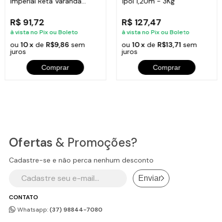
Imperial Reta Varanda
1pol 1,20m - 3Kg
Sacada 80x15,5cm
R$ 91,72
R$ 127,47
à vista no Pix ou Boleto
à vista no Pix ou Boleto
ou
10 x
de
R$9,86
sem
ou
10 x
de
R$13,71
sem
juros
juros
Comprar
Comprar
Ofertas
& Promoções?
Cadastre-se e não perca nenhum desconto
Enviar
CONTATO
Whatsapp:
(37) 98844-7080