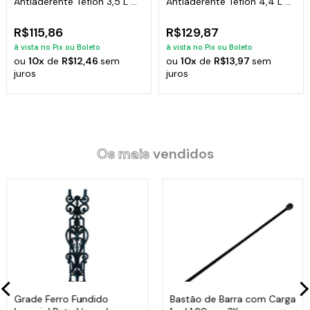
Antiaderente Teflon 3,5 L C/
Antiaderente Teflon 4,4 L C/
Alça
Alça
R$115,86
R$129,87
à vista no Pix ou Boleto
à vista no Pix ou Boleto
ou
10x
de
R$12,46
sem
ou
10x
de
R$13,97
sem
juros
juros
Os mais
vendidos
Grade Ferro Fundido
Bastão de Barra com Carga