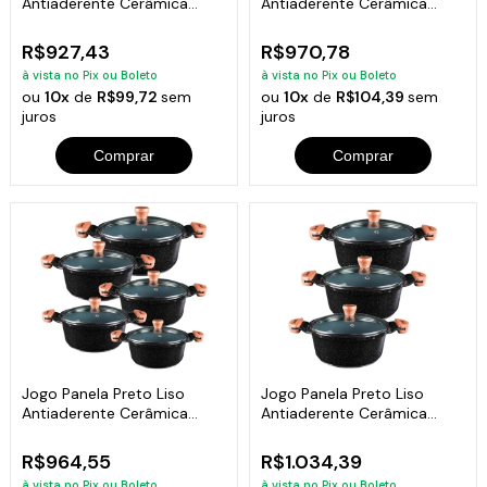
Antiaderente Cerâmica
Antiaderente Cerâmica
Javali AA 16a24
Javali AA 26a30
R$927,43
R$970,78
à vista no Pix ou Boleto
à vista no Pix ou Boleto
ou
10x
de
R$99,72
sem
ou
10x
de
R$104,39
sem
juros
juros
Comprar
Comprar
Jogo Panela Preto Liso
Jogo Panela Preto Liso
Antiaderente Cerâmica
Antiaderente Cerâmica
Javali AM 16a24
Javali AM 26a30
R$964,55
R$1.034,39
à vista no Pix ou Boleto
à vista no Pix ou Boleto