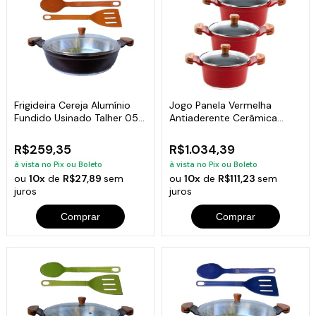
Frigideira Cereja Alumínio
Jogo Panela Vermelha
Fundido Usinado Talher 05
Antiaderente Cerâmica
AM 30cm
Javali AM 26 a 30
R$259,35
R$1.034,39
à vista no Pix ou Boleto
à vista no Pix ou Boleto
ou
10x
de
R$27,89
sem
ou
10x
de
R$111,23
sem
juros
juros
Comprar
Comprar