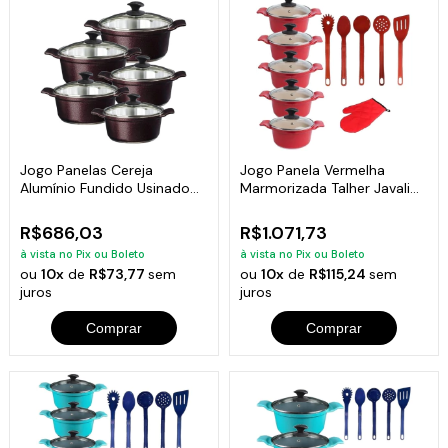
Jogo Panelas Cereja
Jogo Panela Vermelha
Alumínio Fundido Usinado
Marmorizada Talher Javali
Javali Aa16A24
AAL 16A24Cm
R$686,03
R$1.071,73
à vista no Pix ou Boleto
à vista no Pix ou Boleto
ou
10x
de
R$73,77
sem
ou
10x
de
R$115,24
sem
juros
juros
Comprar
Comprar