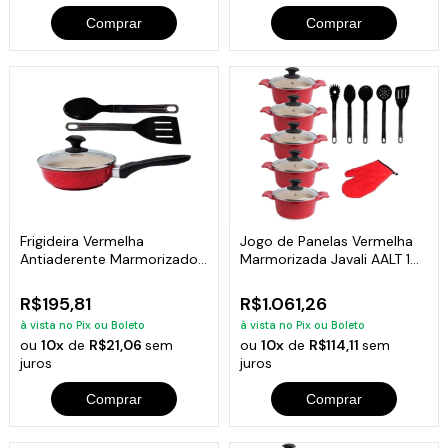
Comprar
Comprar
Frigideira Vermelha
Jogo de Panelas Vermelha
Antiaderente Marmorizado
Marmorizada Javali AALT 16
Talher 02 CB 24
A 24Cm
R$195,81
R$1.061,26
à vista no Pix ou Boleto
à vista no Pix ou Boleto
ou
10x
de
R$21,06
sem
ou
10x
de
R$114,11
sem
juros
juros
Comprar
Comprar