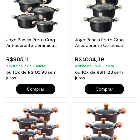
Jogo Panela Preto Craq
Jogo Panela Preto Craq
Antiaderente Cerâmica
Antiaderente Cerâmica
Javali AM 16a24
Javali AM 26a30
R$985,11
R$1.034,39
à vista no Pix ou Boleto
à vista no Pix ou Boleto
ou
10x
de
R$105,93
sem
ou
10x
de
R$111,23
sem
juros
juros
Comprar
Comprar