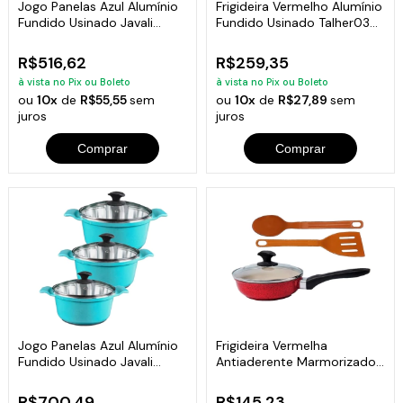
Jogo Panelas Azul Alumínio
Frigideira Vermelho Alumínio
Fundido Usinado Javali
Fundido Usinado Talher03
Aa16A24
AM30cm
R$516,62
R$259,35
à vista no Pix ou Boleto
à vista no Pix ou Boleto
ou
10x
de
R$55,55
sem
ou
10x
de
R$27,89
sem
juros
juros
Comprar
Comprar
Jogo Panelas Azul Alumínio
Frigideira Vermelha
Fundido Usinado Javali
Antiaderente Marmorizado
Aa26A30
Talher 05 CB 16
R$700,49
R$145,23