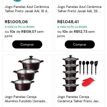
Jogo Panelas Azul Cerâmica
Jogo Panelas Azul Cerâmica
Talher Preto Javali AAL 16 A
Talher Preto Javali AAL 26 A
24
30
R$1.005,06
R$1.048,41
à vista no Pix ou Boleto
à vista no Pix ou Boleto
ou
10x
de
R$108,07
sem
ou
10x
de
R$112,73
sem
juros
juros
Comprar
Comprar
Jogo Panelas Cereja
Jogo Panelas Cereja
Alumínio Fundido Usinado
Cerâmica Talher Preto Javali
Javali AA26a30
AAL 16 A 24