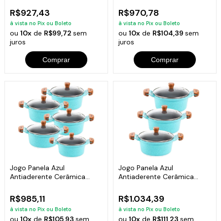
R$927,43
R$970,78
à vista no Pix ou Boleto
à vista no Pix ou Boleto
ou
10x
de
R$99,72
sem
ou
10x
de
R$104,39
sem
juros
juros
Comprar
Comprar
Jogo Panela Azul
Jogo Panela Azul
Antiaderente Cerâmica
Antiaderente Cerâmica
Javali AM 16 a 24
Javali AM 26 a 30
R$985,11
R$1.034,39
à vista no Pix ou Boleto
à vista no Pix ou Boleto
ou
10x
de
R$105,93
sem
ou
10x
de
R$111,23
sem