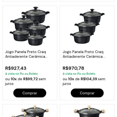
Jogo Panela Preto Craq
Jogo Panela Preto Craq
Antiaderente Cerâmica
Antiaderente Cerâmica
Javali AA 16a24
Javali AA 26a30
R$927,43
R$970,78
à vista no Pix ou Boleto
à vista no Pix ou Boleto
ou
10x
de
R$99,72
sem
ou
10x
de
R$104,39
sem
juros
juros
Comprar
Comprar