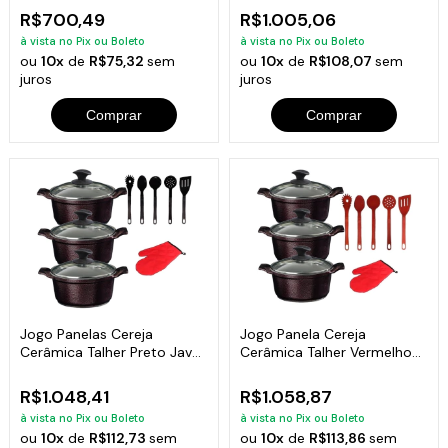
R$700,49
R$1.005,06
à vista no Pix ou Boleto
à vista no Pix ou Boleto
ou
10x
de
R$75,32
sem
ou
10x
de
R$108,07
sem
juros
juros
Comprar
Comprar
Jogo Panelas Cereja
Jogo Panela Cereja
Cerâmica Talher Preto Javali
Cerâmica Talher Vermelho
AAL 26 A 30
Javali AAL 26A30
R$1.048,41
R$1.058,87
à vista no Pix ou Boleto
à vista no Pix ou Boleto
ou
10x
de
R$112,73
sem
ou
10x
de
R$113,86
sem