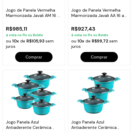
Jogo de Panela Vermelha
Jogo de Panela Vermelha
Marmorizada Javali AM 16 a
Marmorizada Javali AA 16 a
24cm
24cm
R$985,11
R$927,43
à vista no Pix ou Boleto
à vista no Pix ou Boleto
ou
10x
de
R$105,93
sem
ou
10x
de
R$99,72
sem
juros
juros
Comprar
Comprar
Jogo Panela Azul
Jogo Panela Azul
Antiaderente Cerâmica
Antiaderente Cerâmica
Javali AA 16 a 24
Javali AA 26 a 30