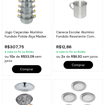
Jogo Caçarolas Alumínio
Caneca Escolar Alumínio
Fundido Polida Alça Madeira
Fundido Resistente Com
16 a 24
Alça 700Ml
R$307,75
R$12,86
à vista no Pix ou Boleto
à vista no Pix ou Boleto
ou
10x
de
R$33,09
sem
ou
2x
de
R$6,92
sem juros
juros
Comprar
Comprar