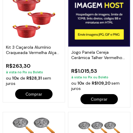
Kit 3 Caçarola Alumínio
Jogo Panela Cereja
Craqueada Vermelha Alça
Cerâmica Talher Vermelho
Madeira 20Cm
Javali AAL 16A24
R$263,30
R$1.015,53
à vista no Pix ou Boleto
à vista no Pix ou Boleto
ou
10x
de
R$28,31
sem
ou
10x
de
R$109,20
sem
juros
juros
Comprar
Comprar