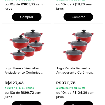
ou
10x
de
R$103,72
sem
ou
10x
de
R$111,23
sem
juros
juros
Comprar
Comprar
Jogo Panela Vermelha
Jogo Panela Vermelha
Antiaderente Cerâmica
Antiaderente Cerâmica
Javali AA 16 a 24
Javali AA 26 a 30
R$927,43
R$970,78
à vista no Pix ou Boleto
à vista no Pix ou Boleto
ou
10x
de
R$99,72
sem
ou
10x
de
R$104,39
sem
juros
juros