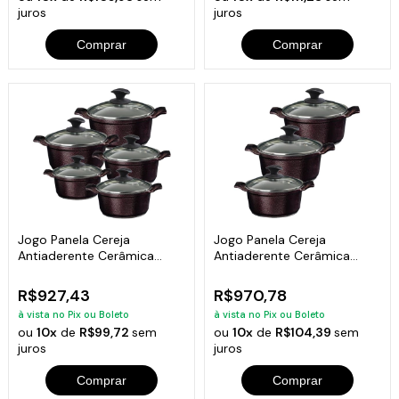
juros
juros
Comprar
Comprar
Jogo Panela Cereja
Jogo Panela Cereja
Antiaderente Cerâmica
Antiaderente Cerâmica
Javali AA 16 a 24
Javali AA 26 a 30
R$927,43
R$970,78
à vista no Pix ou Boleto
à vista no Pix ou Boleto
ou
10x
de
R$99,72
sem
ou
10x
de
R$104,39
sem
juros
juros
Comprar
Comprar