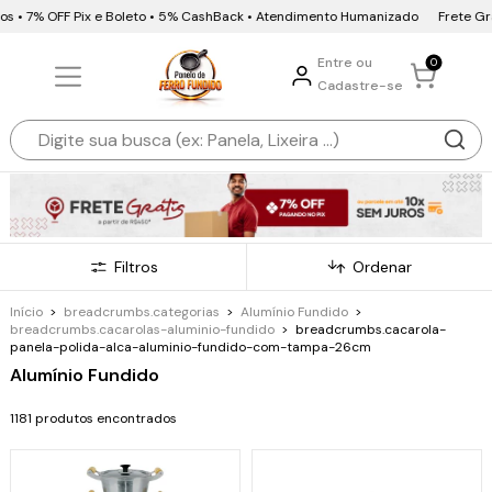
OFF Pix e Boleto • 5% CashBack • Atendimento Humanizado
Frete Grátis • 10x
Entre ou
0
Cadastre-se
Filtros
Ordenar
Início
>
breadcrumbs.categorias
>
Alumínio Fundido
>
breadcrumbs.cacarolas-aluminio-fundido
>
breadcrumbs.cacarola-
panela-polida-alca-aluminio-fundido-com-tampa-26cm
Alumínio Fundido
1181 produtos encontrados