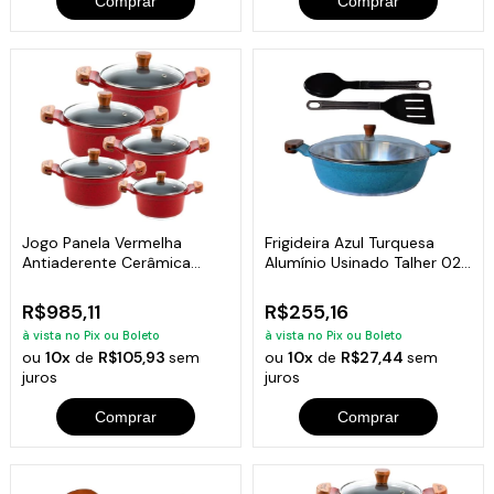
Comprar
Comprar
Jogo Panela Vermelha
Frigideira Azul Turquesa
Antiaderente Cerâmica
Alumínio Usinado Talher 02
Javali AM 16 a 24
AM 30cm
R$985,11
R$255,16
à vista no Pix ou Boleto
à vista no Pix ou Boleto
ou
10x
de
R$105,93
sem
ou
10x
de
R$27,44
sem
juros
juros
Comprar
Comprar