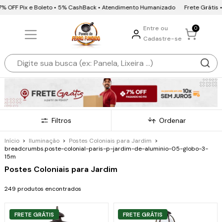
F Pix e Boleto • 5% CashBack • Atendimento Humanizado
Frete Grátis • 10x s
Entre ou
0
Cadastre-se
Filtros
Ordenar
Início
>
Iluminação
>
Postes Coloniais para Jardim
>
breadcrumbs.poste-colonial-paris-p-jardim-de-aluminio-05-globo-3-
15m
Postes Coloniais para Jardim
249 produtos encontrados
FRETE GRÁTIS
FRETE GRÁTIS