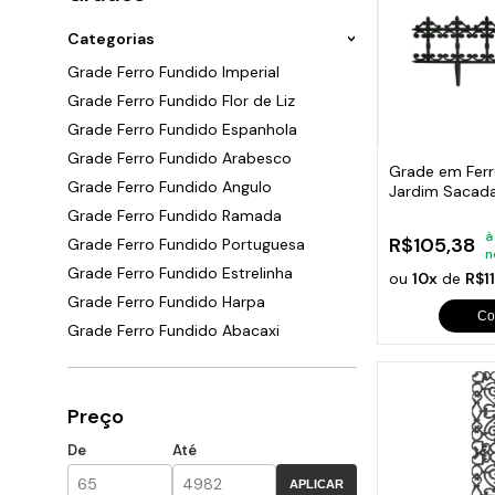
Ara
P
G
B
Sand
Chu
Cai
Categorias
P
G
T
F
C
Grade Ferro Fundido Imperial
P
G
C
P
C
Grade Ferro Fundido Flor de Liz
P
G
S
S
C
Grade Ferro Fundido Espanhola
P
S
Caça
C
Grade Ferro Fundido Arabesco
P
P
Grade em Ferr
c
C
Grade Ferro Fundido Angulo
Jardim Sacad
F
C
24x86cm
Grade Ferro Fundido Ramada
Peça
G
C
Trin
à
R$105,38
Grade Ferro Fundido Portuguesa
O
n
Dob
C
Grade Ferro Fundido Estrelinha
Eng
ou
10x
de
R$1
S
C
Lixe
Grade Ferro Fundido Harpa
Q
Com
Co
C
Grade Ferro Fundido Abacaxi
Tac
C
Ace
Ralo
C
Cili
Preço
C
Beb
Sup
De
Até
Sau
Mola
APLICAR