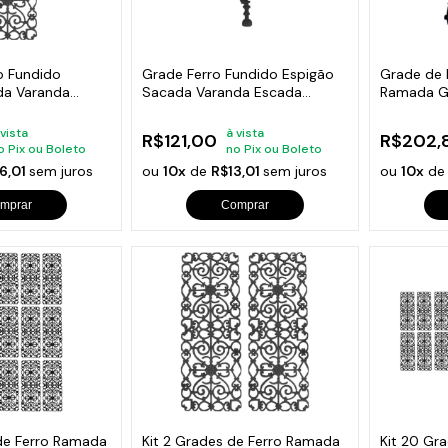
s de Fio Elétrico
pões e Tampas de Chão
Acess
Ver T
o Fundido
Grade Ferro Fundido Espigão
Grade de 
a Varanda
Sacada Varanda Escada
Ramada G
6cm
15x84cm
Varanda 
 vista
à vista
R$121,00
R$202,
o Pix ou Boleto
no Pix ou Boleto
6,01
sem juros
ou
10x
de
R$13,01
sem juros
ou
10x
d
mprar
Comprar
 de Ferro Ramada
Kit 2 Grades de Ferro Ramada
Kit 20 Gra