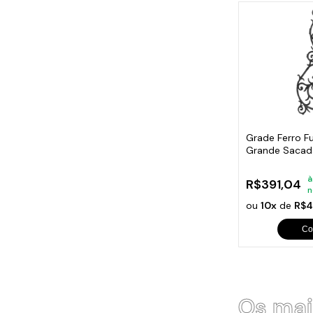
Grade Ferro F
Grande Sacad
130x54cm
à
R$391,04
n
ou
10x
de
R$4
Co
Os mai