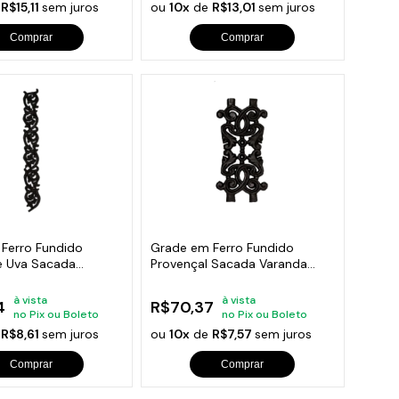
e
R$15,11
sem juros
ou
10x
de
R$13,01
sem juros
Comprar
Comprar
Ferro Fundido
Grade em Ferro Fundido
de Uva Sacada
Provençal Sacada Varanda
09x92cm
16x31,5cm
à vista
à vista
4
R$70,37
no Pix ou Boleto
no Pix ou Boleto
e
R$8,61
sem juros
ou
10x
de
R$7,57
sem juros
Comprar
Comprar