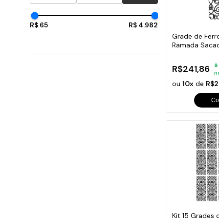
Cabo
Tam
R$ 65
R$ 4.982
Grade de Ferr
Ramada Sacad
Escada 95x3
à
R$241,86
n
ou
10x
de
R$2
Co
Kit 15 Grades