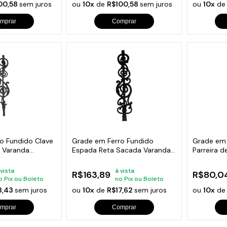
00,58
sem juros
ou
10x
de
R$100,58
sem juros
ou
10x
d
mprar
Comprar
o Fundido Clave
Grade em Ferro Fundido
Grade em 
 Varanda
Espada Reta Sacada Varanda
Parreira 
18x81cm
Varanda 
 vista
à vista
R$163,89
R$80,0
o Pix ou Boleto
no Pix ou Boleto
3,43
sem juros
ou
10x
de
R$17,62
sem juros
ou
10x
d
mprar
Comprar