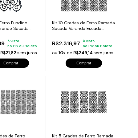
orios para Piscinas
udo
Ferro Fundido
Kit 10 Grades de Ferro Ramada
rande Sacada
Sacada Varanda Escada
74x37cm
95x36cm
à vista
à vista
89
R$2.316,97
no Pix ou Boleto
no Pix ou Boleto
e
R$21,82
sem juros
ou
10x
de
R$249,14
sem juros
Comprar
Comprar
des de Ferro
Kit 5 Grades de Ferro Ramada