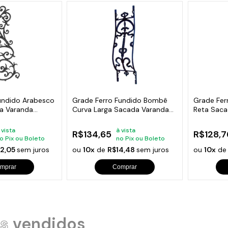
undido Arabesco
Grade Ferro Fundido Bombê
Grade Fer
a Varanda
Curva Larga Sacada Varanda
Reta Saca
80x24cm
80x24cm
 vista
à vista
R$134,65
R$128,7
o Pix ou Boleto
no Pix ou Boleto
2,05
sem juros
ou
10x
de
R$14,48
sem juros
ou
10x
d
mprar
Comprar
s
vendidos