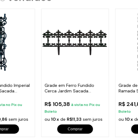
undido Imperial
Grade em Ferro Fundido
Grade de
 Sacada
Cerca Jardim Sacada
Ramada 
Varanda 24x86cm
Escada 
R$ 105,38
R$ 241
sta no Pix ou
à vista no Pix ou
Boleto
Boleto
,86
sem juros
ou
10 x
de
R$11,33
sem juros
ou
10 x
d
mprar
Comprar