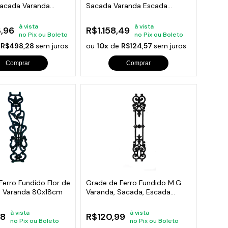
acada Varanda
Sacada Varanda Escada
5x36cm
95x36cm
à vista
à vista
,96
R$1.158,49
no Pix ou Boleto
no Pix ou Boleto
e
R$498,28
sem juros
ou
10x
de
R$124,57
sem juros
Comprar
Comprar
Ferro Fundido Flor de
Grade de Ferro Fundido M.G
va Varanda 80x18cm
Varanda, Sacada, Escada
79x16cm
à vista
à vista
48
R$120,99
no Pix ou Boleto
no Pix ou Boleto