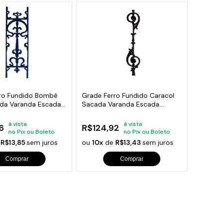
ro Fundido Bombê
Grade Ferro Fundido Caracol
da Varanda Escada
Sacada Varanda Escada
16x82cm
à vista
à vista
6
R$124,92
no Pix ou Boleto
no Pix ou Boleto
e
R$13,85
sem juros
ou
10x
de
R$13,43
sem juros
Comprar
Comprar