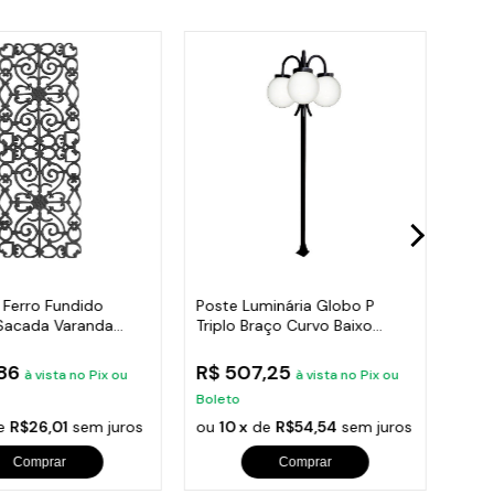
 Ferro Fundido
Poste Luminária Globo P
Post
Sacada Varanda
Triplo Braço Curvo Baixo
Roma
95x36cm
Preto 300cm
300
,86
R$ 507,25
R$ 
à vista no Pix ou
à vista no Pix ou
Boleto
Bole
e
R$26,01
sem juros
ou
10 x
de
R$54,54
sem juros
ou
1
Comprar
Comprar