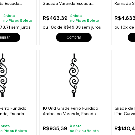
da Escada
Sacada Varanda Escada
Ramada S
95x36cm
Escada 9
à vista
à vista
7
R$463,39
R$4.633
no Pix ou Boleto
no Pix ou Boleto
73,71
sem juros
ou
10x
de
R$49,83
sem juros
ou
10x
d
mprar
Comprar
Ferro Fundido
10 Und Grade Ferro Fundido
Grade de 
nda, Escada
Arabesco Varanda, Escada
Lírio Cur
80x17cm
 vista
à vista
R$935,39
R$140,
no Pix ou Boleto
no Pix ou Boleto