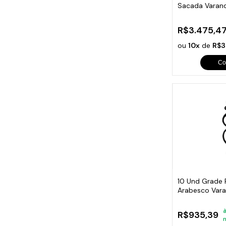
Sacada Varan
95x36cm
R$3.475,4
ou
10x
de
R$3
Co
10 Und Grade 
Arabesco Vara
80x17cm
à
R$935,39