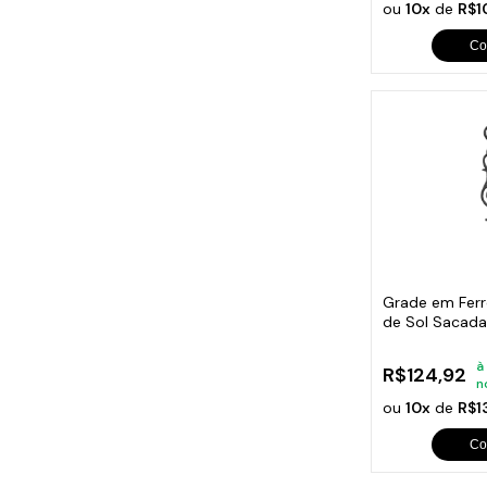
ou
10x
de
R$1
Co
Grade em Ferr
de Sol Sacada
18x81cm
à
R$124,92
n
ou
10x
de
R$1
Co