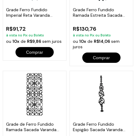
Grade Ferro Fundido
Grade Ferro Fundido
Imperial Reta Varanda
Ramada Estreita Sacada
Sacada 80x15,5cm
Varanda 77x20cm
R$91,72
R$130,76
à vista no Pix ou Boleto
à vista no Pix ou Boleto
ou
10x
de
R$9,86
sem juros
ou
10x
de
R$14,06
sem
juros
Comprar
Comprar
Grade de Ferro Fundido
Grade Ferro Fundido
Ramada Sacada Varanda
Espigão Sacada Varanda
Escada 95x36cm
Escada 15x84cm