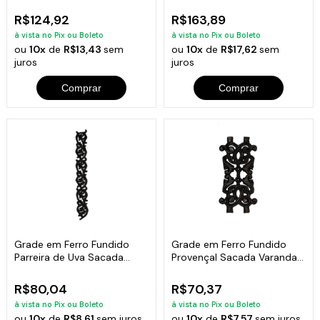
Varanda 18x81cm
Varanda 18x81cm
R$124,92
R$163,89
à vista no Pix ou Boleto
à vista no Pix ou Boleto
ou
10x
de
R$13,43
sem
ou
10x
de
R$17,62
sem
juros
juros
Comprar
Comprar
Grade em Ferro Fundido
Grade em Ferro Fundido
Parreira de Uva Sacada
Provençal Sacada Varanda
Varanda 09x92cm
16x31,5cm
R$80,04
R$70,37
à vista no Pix ou Boleto
à vista no Pix ou Boleto
ou
10x
de
R$8,61
sem juros
ou
10x
de
R$7,57
sem juros