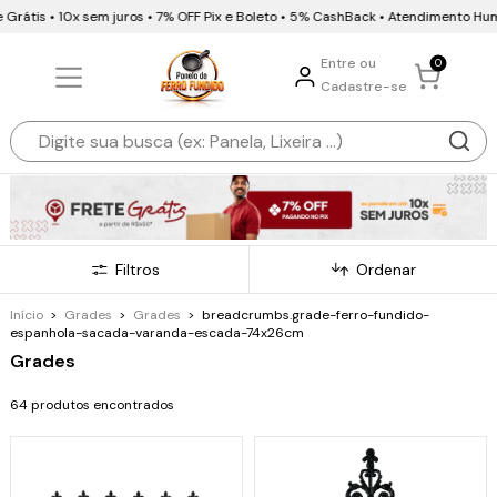
 10x sem juros • 7% OFF Pix e Boleto • 5% CashBack • Atendimento Humanizado
Entre ou
0
Cadastre-se
Filtros
Ordenar
Início
>
Grades
>
Grades
>
breadcrumbs.grade-ferro-fundido-
espanhola-sacada-varanda-escada-74x26cm
Grades
64 produtos encontrados