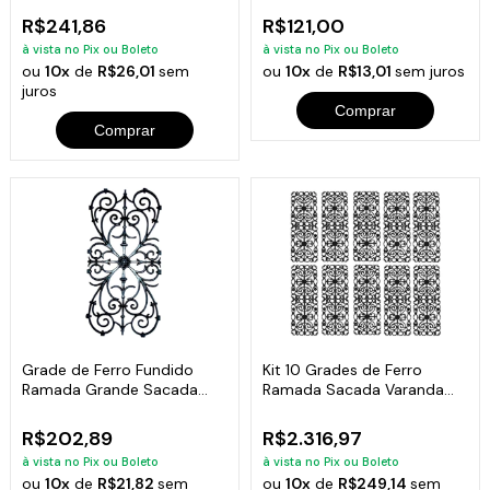
R$241,86
R$121,00
à vista no Pix ou Boleto
à vista no Pix ou Boleto
ou
10x
de
R$26,01
sem
ou
10x
de
R$13,01
sem juros
juros
Comprar
Comprar
Grade de Ferro Fundido
Kit 10 Grades de Ferro
Ramada Grande Sacada
Ramada Sacada Varanda
Varanda 74x37cm
Escada 95x36cm
R$202,89
R$2.316,97
à vista no Pix ou Boleto
à vista no Pix ou Boleto
ou
10x
de
R$21,82
sem
ou
10x
de
R$249,14
sem