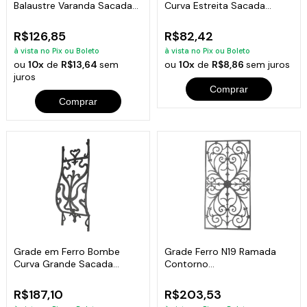
Balaustre Varanda Sacada
Curva Estreita Sacada
Escada 16x86cm
Varanda 08x82cm
R$126,85
R$82,42
à vista no Pix ou Boleto
à vista no Pix ou Boleto
ou
10x
de
R$13,64
sem
ou
10x
de
R$8,86
sem juros
juros
Comprar
Comprar
Grade em Ferro Bombe
Grade Ferro N19 Ramada
Curva Grande Sacada
Contorno
Varanda 32x86cm
Varanda,Sacada,Escada
80X41
R$187,10
R$203,53