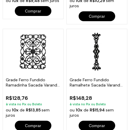
ou
10x
de
R$9,48
sem juros
ou
10x
de
R$10,29
sem
juros
Comprar
Comprar
Grade Ferro Fundido
Grade Ferro Fundido
Ramadinha Sacada Varanda
Ramalhete Sacada Varanda
Escada 45x33cm
Escada 19x84cm
R$128,76
R$148,28
à vista no Pix ou Boleto
à vista no Pix ou Boleto
ou
10x
de
R$13,85
sem
ou
10x
de
R$15,94
sem
juros
juros
Comprar
Comprar