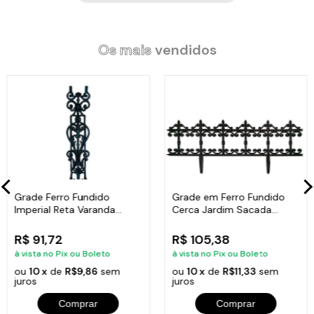
Os mais
vendidos
Grade Ferro Fundido
Grade em Ferro Fundido
Imperial Reta Varanda
Cerca Jardim Sacada
Sacada 80x15,5cm
Varanda 24x86cm
R$ 91,72
R$ 105,38
à vista no Pix ou Boleto
à vista no Pix ou Boleto
ou
10 x
de
R$9,86
sem
ou
10 x
de
R$11,33
sem
juros
juros
Comprar
Comprar